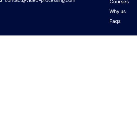
contact@video-processing.com
Courses
Why us
Faqs